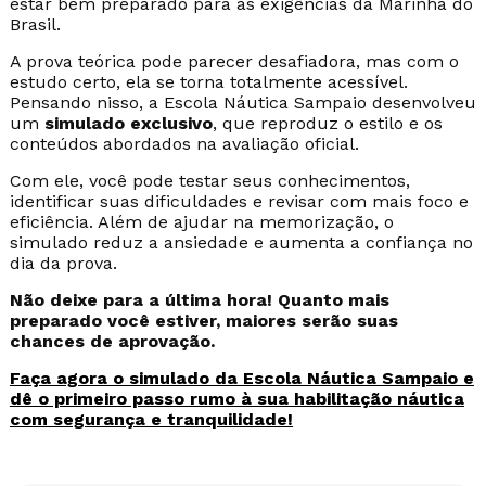
PREPARE COM TRANQUILIDADE!
Conquistar a
habilitação náutica
ideal é um passo
fundamental para quem deseja explorar o mundo
náutico com liberdade, segurança e dentro da
legalidade. Seja para conduzir embarcações em águas
interiores com a habilitação de Arrais Amador, navegar
pela costa como Mestre Amador ou se aventurar em
travessias oceânicas como Capitão Amador, é essencial
estar bem preparado para as exigências da Marinha do
Brasil.
A prova teórica pode parecer desafiadora, mas com o
estudo certo, ela se torna totalmente acessível.
Pensando nisso, a Escola Náutica Sampaio desenvolveu
um
simulado exclusivo
, que reproduz o estilo e os
conteúdos abordados na avaliação oficial.
Com ele, você pode testar seus conhecimentos,
identificar suas dificuldades e revisar com mais foco e
eficiência. Além de ajudar na memorização, o
simulado reduz a ansiedade e aumenta a confiança no
dia da prova.