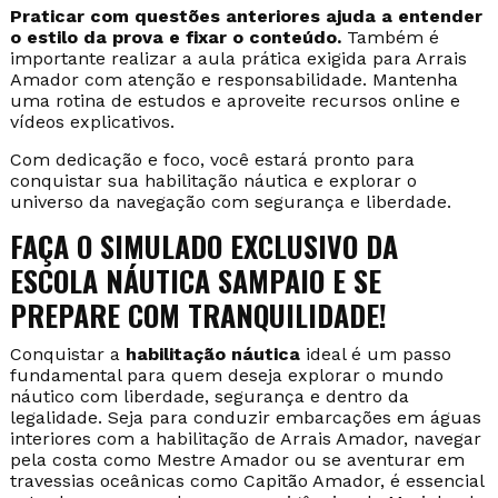
navegação, balizamento, segurança e primeiros
socorros.
Já as provas de Mestre e Capitão incluem temas mais
avançados, como navegação, cartas náuticas,
meteorologia e navegação astronômica.
Utilize
apostilas atualizadas, faça simulados
e, se possível,
participe de cursos preparatórios com instrutores
experientes.
Praticar com questões anteriores ajuda a entender
o estilo da prova e fixar o conteúdo.
Também é
importante realizar a aula prática exigida para Arrais
Amador com atenção e responsabilidade. Mantenha
uma rotina de estudos e aproveite recursos online e
vídeos explicativos.
Com dedicação e foco, você estará pronto para
conquistar sua habilitação náutica e explorar o
universo da navegação com segurança e liberdade.
FAÇA O SIMULADO EXCLUSIVO DA
ESCOLA NÁUTICA SAMPAIO E SE