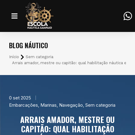
BLOG NÁUTICO
Você está aqui:
Início
Sem categoria
Arrais amador, mestre ou capitão: qual habilitação náutica esco
0 set 2025
Embarcações
,
Marinas
,
Navegação
,
Sem categoria
ARRAIS AMADOR, MESTRE OU
CAPITÃO: QUAL HABILITAÇÃO