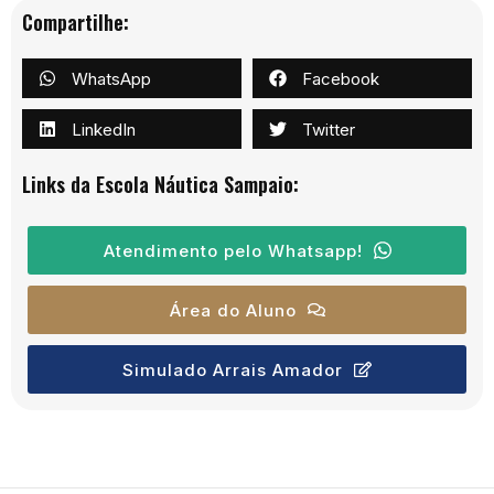
Não deixe para a última hora! Quanto mais
preparado você estiver, maiores serão suas
chances de aprovação.
Faça agora o simulado da Escola Náutica Sampaio e
dê o primeiro passo rumo à sua habilitação náutica
com segurança e tranquilidade!
Compartilhe:
WhatsApp
Facebook
LinkedIn
Twitter
Links da Escola Náutica Sampaio:
Atendimento pelo Whatsapp!