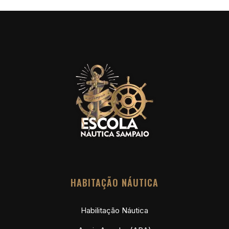
Embarcações
,
Blog
,
Marinas
,
Navegação
8 de setembro de 2025