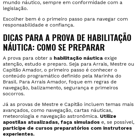
seu sonho é realizar travessias oceânicas ou explorar
águas internacionais, a habilitação de
Capitão Amador
é a mais indicada.
Além dos requisitos técnicos,
é importante avaliar
seu nível de experiência, disponibilidade para
estudo e frequência com que pretende navegar.
Investir na habilitação correta garante mais segurança,
autonomia e liberdade para aproveitar ao máximo o
mundo náutico, sempre em conformidade com a
legislação.
Escolher bem é o primeiro passo para navegar com
responsabilidade e confiança.
DICAS PARA A PROVA DE HABILITAÇÃO
NÁUTICA: COMO SE PREPARAR
A prova para obter a
habilitação náutica
exige
atenção, estudo e preparo. Seja para Arrais, Mestre ou
Capitão Amador, o primeiro passo é conhecer o
conteúdo programático definido pela Marinha do
Brasil. Para Arrais Amador, foque em regras de